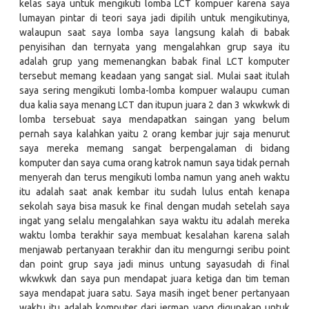
kelas saya untuk mengikuti lomba LCT kompuer karena saya
lumayan pintar di teori saya jadi dipilih untuk mengikutinya,
walaupun saat saya lomba saya langsung kalah di babak
penyisihan dan ternyata yang mengalahkan grup saya itu
adalah grup yang memenangkan babak final LCT komputer
tersebut memang keadaan yang sangat sial. Mulai saat itulah
saya sering mengikuti lomba-lomba kompuer walaupu cuman
dua kalia saya menang LCT dan itupun juara 2 dan 3 wkwkwk di
lomba tersebuat saya mendapatkan saingan yang belum
pernah saya kalahkan yaitu 2 orang kembar jujr saja menurut
saya mereka memang sangat berpengalaman di bidang
komputer dan saya cuma orang katrok namun saya tidak pernah
menyerah dan terus mengikuti lomba namun yang aneh waktu
itu adalah saat anak kembar itu sudah lulus entah kenapa
sekolah saya bisa masuk ke final dengan mudah setelah saya
ingat yang selalu mengalahkan saya waktu itu adalah mereka
waktu lomba terakhir saya membuat kesalahan karena salah
menjawab pertanyaan terakhir dan itu mengurngi seribu point
dan point grup saya jadi minus untung sayasudah di final
wkwkwk dan saya pun mendapat juara ketiga dan tim teman
saya mendapat juara satu. Saya masih inget bener pertanyaan
waktu itu adalah komputer dari jerman yang digunakan untuk