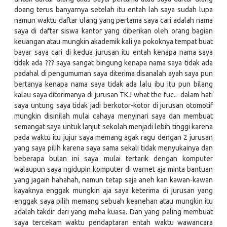
doang terus banyarnya setelah itu entah lah saya sudah lupa
namun waktu daftar ulang yang pertama saya cari adalah nama
saya di daftar siswa kantor yang diberikan oleh orang bagian
keuangan atau mungkin akademik kali ya pokoknya tempat buat
bayar saya cari di kedua jurusan itu entah kenapa nama saya
tidak ada ??? saya sangat bingung kenapa nama saya tidak ada
padahal di pengumuman saya diterima disanalah ayah saya pun
bertanya kenapa nama saya tidak ada lalu ibu itu pun bilang
kalau saya diterimanya di jurusan TKJ what the fuc.. dalam hati
saya untung saya tidak jadi berkotor-kotor di jurusan otomotif
mungkin disinilah mulai cahaya menyinari saya dan membuat
semangat saya untuk lanjut sekolah menjadi lebih tinggi karena
pada waktu itu jujur saya memang agak ragu dengan 2 jurusan
yang saya pilih karena saya sama sekali tidak menyukainya dan
beberapa bulan ini saya mulai tertarik dengan komputer
walaupun saya ngidupin komputer di warnet aja minta bantuan
yang jagain hahahah, namun tetap saja aneh kan kawan-kawan
kayaknya enggak mungkin aja saya keterima di jurusan yang
enggak saya pilih memang sebuah keanehan atau mungkin itu
adalah takdir dari yang maha kuasa. Dan yang paling membuat
saya tercekam waktu pendaptaran entah waktu wawancara