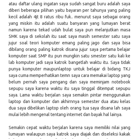
atau daftar ulang ingatan saya sudah sangat buru adalah saya
diberi beberapa pilihan yaitu bayaran per tahunya yang paling
kecil adalah 4jt 8 ratus ribu fuk.. menurut saya sebagai orang
yang miskin itu adalah suatu banyaran yang lumayan berat
namun karena tekad udah bulat saya pun melanjutkan masa
SMK saya di sekolah itu saat saya masih semester satu saya
jujur soal teori komputer emang paling jago dan saya bisa
dibilang orang paling katrok disana jujur saya pertama belajar
komputer saat SMP itu pun mungkin satu smester satu kali ke
lab komputer jadi saya katrok bangetlah waktu itu. Saya tidak
punya komputer maupunlaptop untuk belajar di bidang TKJ
saya cuma memperhatikan temn saya cara memakai laptop yang
belum pernah saya pengang dan saya meminjam notebook
sepupu saya karena waktu itu saya tinggal ditempat sepupu
saya. Lama waktu berjalan saya semakin pintar menggunakan
laptop dan komputer dan akhirnnya semester dua atau kelas
dua saya dibelikan laptop oleh orang tua saya disana lah saya
mulai lebih mengenal tentang internet dan bayak hal lainya.
Semakin cepat waktu berjalan karena saya memiliki nilai yang
lumayan walaupun saya katrok saya diajak dan diseleksi kakak