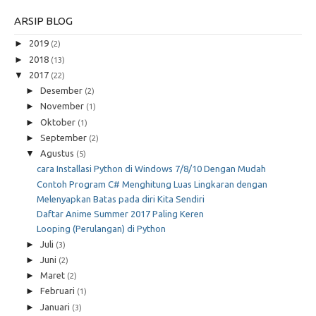
ARSIP BLOG
►
2019
(2)
►
2018
(13)
▼
2017
(22)
►
Desember
(2)
►
November
(1)
►
Oktober
(1)
►
September
(2)
▼
Agustus
(5)
cara Installasi Python di Windows 7/8/10 Dengan Mudah
Contoh Program C# Menghitung Luas Lingkaran dengan
Melenyapkan Batas pada diri Kita Sendiri
Daftar Anime Summer 2017 Paling Keren
Looping (Perulangan) di Python
►
Juli
(3)
►
Juni
(2)
►
Maret
(2)
►
Februari
(1)
►
Januari
(3)