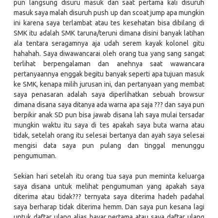
pun langsung disuru masuk dan saat pertama kali disuruh
masuk saya malah disuruh push up dan scoat jump apa mungkin
ini karena saya terlambat atau tes kesehatan bisa dibilang di
SMK itu adalah SMK taruna/teruni dimana disini banyak latihan
ala tentara seragamnya aja udah serem kayak kolonel gitu
hahahah. Saya diwawancarai oleh orang tua yang sang sangat
terlihat berpengalaman dan anehnya saat wawancara
pertanyaannya enggak begitu banyak seperti apa tujuan masuk
ke SMK, kenapa milih jurusan ini, dan pertanyaan yang membat
saya penasaran adalah saya diperlihatkan sebuah browsur
dimana disana saya ditanya ada warna apa saja ??? dan saya pun
berpikir anak SD pun bisa jawab disana lah saya mulai tersadar
mungkin waktu itu saya di tes apakah saya buta warna atau
tidak, setelah orang itu selesai bertanya dan ayah saya selesai
mengisi data saya pun pulang dan tinggal menunggu
pengumuman.
Sekian hari setelah itu orang tua saya pun meminta keluarga
saya disana untuk melihat pengumuman yang apakah saya
diterima atau tidak??? ternyata saya diterima hadeh padahal
saya berharap tidak diterima hemm. Dan saya pun kesana lagi
untuk daftar ulang alias bayar pertama atau saya daftar ulang