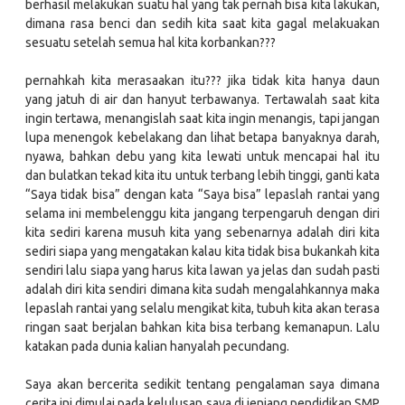
berhasil melakukan suatu hal yang tak pernah bisa kita lakukan,
dimana rasa benci dan sedih kita saat kita gagal melakuakan
sesuatu setelah semua hal kita korbankan???
pernahkah kita merasaakan itu??? jika tidak kita hanya daun
yang jatuh di air dan hanyut terbawanya. Tertawalah saat kita
ingin tertawa, menangislah saat kita ingin menangis, tapi jangan
lupa menengok kebelakang dan lihat betapa banyaknya darah,
nyawa, bahkan debu yang kita lewati untuk mencapai hal itu
dan bulatkan tekad kita itu untuk terbang lebih tinggi, ganti kata
“Saya tidak bisa” dengan kata “Saya bisa” lepaslah rantai yang
selama ini membelenggu kita jangang terpengaruh dengan diri
kita sediri karena musuh kita yang sebenarnya adalah diri kita
sediri siapa yang mengatakan kalau kita tidak bisa bukankah kita
sendiri lalu siapa yang harus kita lawan ya jelas dan sudah pasti
adalah diri kita sendiri dimana kita sudah mengalahkannya maka
lepaslah rantai yang selalu mengikat kita, tubuh kita akan terasa
ringan saat berjalan bahkan kita bisa terbang kemanapun. Lalu
katakan pada dunia kalian hanyalah pecundang.
Saya akan bercerita sedikit tentang pengalaman saya dimana
cerita ini dimulai pada kelulusan saya di jenjang pendidikan SMP