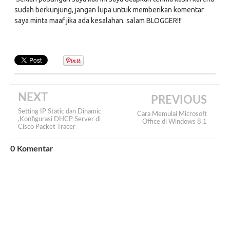
sudah berkunjung, jangan lupa untuk memberikan komentar
saya minta maaf jika ada kesalahan. salam BLOGGER!!!
NEXT
PREVIOUS
Setting IP Static dan Dinamic
Cara Memulai Microsoft
,Konfigurasi DHCP Server di
Office di Windows 8.1
Cisco Packet Tracer
0
Komentar