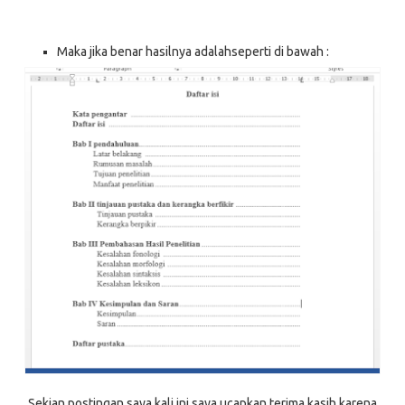
Maka jika benar hasilnya adalahseperti di bawah :
Sekian postingan saya kali ini saya ucapkan terima kasih karena