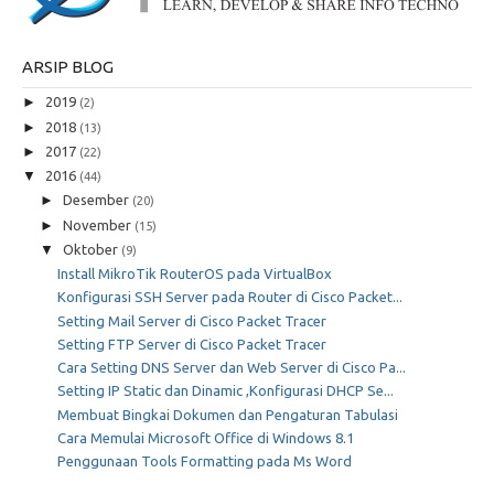
ARSIP BLOG
►
2019
(2)
►
2018
(13)
►
2017
(22)
▼
2016
(44)
►
Desember
(20)
►
November
(15)
▼
Oktober
(9)
Install MikroTik RouterOS pada VirtualBox
Konfigurasi SSH Server pada Router di Cisco Packet...
Setting Mail Server di Cisco Packet Tracer
Setting FTP Server di Cisco Packet Tracer
Cara Setting DNS Server dan Web Server di Cisco Pa...
Setting IP Static dan Dinamic ,Konfigurasi DHCP Se...
Membuat Bingkai Dokumen dan Pengaturan Tabulasi
Cara Memulai Microsoft Office di Windows 8.1
Penggunaan Tools Formatting pada Ms Word