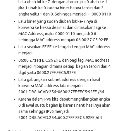
Lalu ubah bit ke 7 dengan aturan jika 0 ubah ke 1
jika 1 ubah ke 0 karena biner hanya terdiri dari 2
angka yaitu 1 dan 0. Sehingga menjadi = 0000 0110
Lalu biner yang sudah diubah bit ke-7 nya di
konversi ke heksa desimal dan dimasukan lagi ke
MAC Address, maka 0000 0110 menjadi 0 6
sehingga MAC address menjadi 06:00:27:C5:92:FE
Lalu sisipkan FF:FE ke tengah-tengah MAC address
menjadi
06:00:27:FF:FE:C5:92:FE dan bagi lagi MAC address
menjadi 4 bagian dimana setiap bagian terdiri dari 4
digit yaitu 0600:27FF:FEC5:92FE
Lalu gabungkan subnet address dengan hasil
konversi MAC address kita menjadi :
2001:DB8:ACAD:254::0600:27FF:FEC5:92FE /64
Karena dalam IPv6 kita dapat menghilangkan angka
0 di awal suatu bagian ip karena nanti hasilnya akan
sama sehingga IPv6 menjadi :
2001:DB8:ACAD:254::600:27FF:FEC5:92FE /64