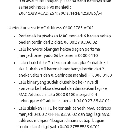
0 di awal suatu bagian ip karena nanti hasilnya akan
sama sehingga IPv6 menjadi :
2001:DB8:ACAD:254::700:27FF:FE42:3DE5/64
4.
Menkonversi MAC Address 0600 2785 AC02
Pertama kita pisahkan MAC menjadi 6 bagian setiap
bagian terdiri dari 2 digit. 06:00:27:85:AC:02
Lalu konversi bilangan heksa bagian pertama
menjadi biner yaitu 06 ke biner = 0000 0110
Lalu ubah bit ke 7 dengan aturan jika 0 ubah ke 1
jika 1 ubah ke 0 karena biner hanya terdiri dari 2
angka yaitu 1 dan 0. Sehingga menjadi = 0000 0100
Lalu biner yang sudah diubah bit ke-7 nya di
konversi ke heksa desimal dan dimasukan lagi ke
MAC Address, maka 0000 0100 menjadi 0 4
sehingga MAC address menjadi 04:00:27:85:AC:02
Lalu sisipkan FF:FE ke tengah-tengah MAC address
menjadi 04:00:27:FF:FE:85:AC:02 dan bagi lagi MAC
address menjadi 4 bagian dimana setiap bagian
terdiri dari 4 digit yaitu 0400:27FF:FE85:AC02