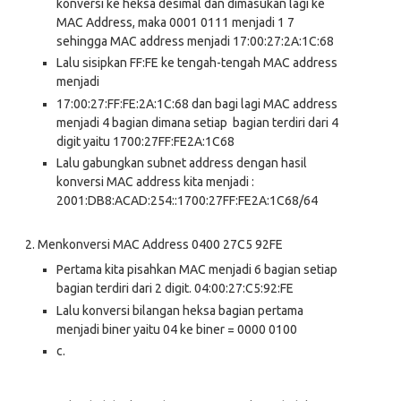
konversi ke heksa desimal dan dimasukan lagi ke
MAC Address, maka 0001 0111 menjadi 1 7
sehingga MAC address menjadi 17:00:27:2A:1C:68
Lalu sisipkan FF:FE ke tengah-tengah MAC address
menjadi
17:00:27:FF:FE:2A:1C:68 dan bagi lagi MAC address
menjadi 4 bagian dimana setiap bagian terdiri dari 4
digit yaitu 1700:27FF:FE2A:1C68
Lalu gabungkan subnet address dengan hasil
konversi MAC address kita menjadi :
2001:DB8:ACAD:254::1700:27FF:FE2A:1C68/64
2.
Menkonversi MAC Address 0400 27C5 92FE
Pertama kita pisahkan MAC menjadi 6 bagian setiap
bagian terdiri dari 2 digit. 04:00:27:C5:92:FE
Lalu konversi bilangan heksa bagian pertama
menjadi biner yaitu 04 ke biner = 0000 0100
c.