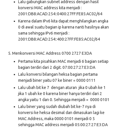
Lalu gabungkan subnet address dengan hasil
konversi MAC address kita menjadi :
2001:DB8:ACAD:254::0400:27FF:FE85:AC02/64
Karena dalam IPv6 kita dapat menghilangkan angka
0 di awal suatu bagian ip karena nanti hasilnya akan
sama sehingga IPv6 menjadi :
2001:DB8:ACAD:254::400:27FF:FE85:AC02/64
5.
Menkonversi MAC Address 0700 2727 E3DA
Pertama kita pisahkan MAC menjadi 6 bagian setiap
bagian terdiri dari 2 digit. 07:00:27:27:E3:DA
Lalu konversi bilangan heksa bagian pertama
menjadi biner yaitu 07 ke biner = 0000 0111
Lalu ubah bit ke 7 dengan aturan jika 0 ubah ke 1
jika 1 ubah ke 0 karena biner hanya terdiri dari 2
angka yaitu 1 dan 0. Sehingga menjadi = 0000 0101
Lalu biner yang sudah diubah bit ke-7 nya di
konversi ke heksa desimal dan dimasukan lagi ke
MAC Address, maka 0000 0101 menjadi 0 5
sehingga MAC address menjadi 05:00:27:27:E3:DA