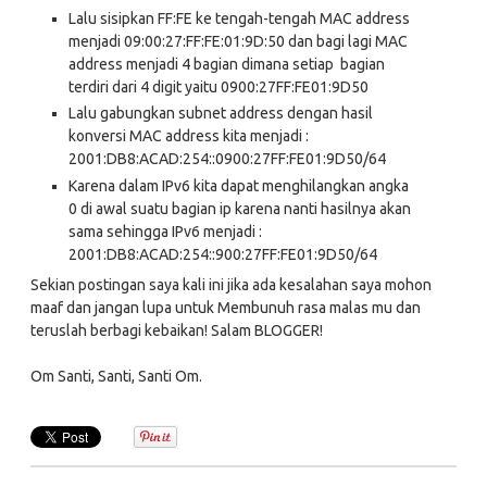
Lalu sisipkan FF:FE ke tengah-tengah MAC address
menjadi 09:00:27:FF:FE:01:9D:50 dan bagi lagi MAC
address menjadi 4 bagian dimana setiap bagian
terdiri dari 4 digit yaitu 0900:27FF:FE01:9D50
Lalu gabungkan subnet address dengan hasil
konversi MAC address kita menjadi :
2001:DB8:ACAD:254::0900:27FF:FE01:9D50/64
Karena dalam IPv6 kita dapat menghilangkan angka
0 di awal suatu bagian ip karena nanti hasilnya akan
sama sehingga IPv6 menjadi :
2001:DB8:ACAD:254::900:27FF:FE01:9D50/64
Sekian postingan saya kali ini jika ada kesalahan saya mohon
maaf dan jangan lupa untuk Membunuh rasa malas mu dan
teruslah berbagi kebaikan! Salam BLOGGER!
Om Santi, Santi, Santi Om.