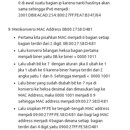
0 di awal suatu bagian ip karena nanti hasilnya akan
sama sehingga IPv6 menjadi :
2001:DB8:ACAD:254::800:27FF:FEA7:B347/64
9.
Menkonversi MAC Address 0B00 2758 D481
Pertama kita pisahkan MAC menjadi 6 bagian setiap
bagian terdiri dari 2 digit. 0B:00:27:58:D4:81
Lalu konversi bilangan heksa bagian pertama
menjadi biner yaitu 0B ke biner = 0000 1011
Lalu ubah bit ke 7 dengan aturan jika 0 ubah ke 1
jika 1 ubah ke 0 karena biner hanya terdiri dari 2
angka yaitu 1 dan 0. Sehingga menjadi = 0000 1001
Lalu biner yang sudah diubah bit ke-7 nya di
konversi ke heksa desimal dan dimasukan lagi ke
MAC Address, maka 0000 1001 menjadi 0 9
sehingga MAC address menjadi 09:00:27:58:D4:81
Lalu sisipkan FF:FE ke tengah-tengah MAC address
menjadi 09:00:27:FF:FE:58:D4:81 dan bagi lagi MAC
address menjadi 4 bagian dimana setiap bagian
terdiri dari 4 digit yaitu 0900:27FF:FE58:D481