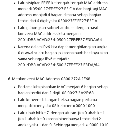
Lalu sisipkan FF:FE ke tengah-tengah MAC address
menjadi 05:00:27:FF:FE:27:E3:DA dan bagi lagi MAC
address menjadi 4 bagian dimana setiap bagian
terdiri dari 4 digit yaitu 0500:27FF:FE27:E3DA
Lalu gabungkan subnet address dengan hasil
konversi MAC address kita menjadi :
2001:DB8:ACAD:254::0500:27FF:FE27:E3DA/64
Karena dalam IPv6 kita dapat menghilangkan angka
0 di awal suatu bagian ip karena nanti hasilnya akan
sama sehingga IPv6 menjadi :
2001:DB8:ACAD:254::500:27FF:FE27:E3DA/64
6.
Menkonversi MAC Address 0800 272A 2F68
Pertama kita pisahkan MAC menjadi 6 bagian setiap
bagian terdiri dari 2 digit. 08:00:27:2A:2F:68
Lalu konversi bilangan heksa bagian pertama
menjadi biner yaitu 08 ke biner = 0000 1000
Lalu ubah bit ke 7 dengan aturan jika 0 ubah ke 1
jika 1 ubah ke 0 karena biner hanya terdiri dari 2
angka yaitu 1 dan 0. Sehingga menjadi = 0000 1010