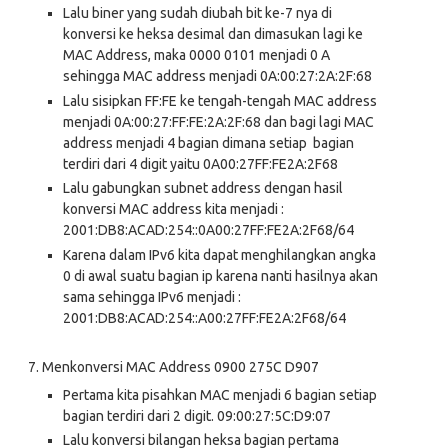
Lalu biner yang sudah diubah bit ke-7 nya di
konversi ke heksa desimal dan dimasukan lagi ke
MAC Address, maka 0000 0101 menjadi 0 A
sehingga MAC address menjadi 0A:00:27:2A:2F:68
Lalu sisipkan FF:FE ke tengah-tengah MAC address
menjadi 0A:00:27:FF:FE:2A:2F:68 dan bagi lagi MAC
address menjadi 4 bagian dimana setiap bagian
terdiri dari 4 digit yaitu 0A00:27FF:FE2A:2F68
Lalu gabungkan subnet address dengan hasil
konversi MAC address kita menjadi :
2001:DB8:ACAD:254::0A00:27FF:FE2A:2F68/64
Karena dalam IPv6 kita dapat menghilangkan angka
0 di awal suatu bagian ip karena nanti hasilnya akan
sama sehingga IPv6 menjadi :
2001:DB8:ACAD:254::A00:27FF:FE2A:2F68/64
7.
Menkonversi MAC Address 0900 275C D907
Pertama kita pisahkan MAC menjadi 6 bagian setiap
bagian terdiri dari 2 digit. 09:00:27:5C:D9:07
Lalu konversi bilangan heksa bagian pertama