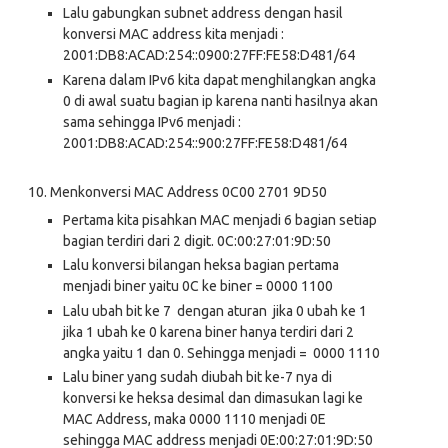
Lalu gabungkan subnet address dengan hasil
konversi MAC address kita menjadi :
2001:DB8:ACAD:254::0900:27FF:FE58:D481/64
Karena dalam IPv6 kita dapat menghilangkan angka
0 di awal suatu bagian ip karena nanti hasilnya akan
sama sehingga IPv6 menjadi :
2001:DB8:ACAD:254::900:27FF:FE58:D481/64
10.
Menkonversi MAC Address 0C00 2701 9D50
Pertama kita pisahkan MAC menjadi 6 bagian setiap
bagian terdiri dari 2 digit. 0C:00:27:01:9D:50
Lalu konversi bilangan heksa bagian pertama
menjadi biner yaitu 0C ke biner = 0000 1100
Lalu ubah bit ke 7 dengan aturan jika 0 ubah ke 1
jika 1 ubah ke 0 karena biner hanya terdiri dari 2
angka yaitu 1 dan 0. Sehingga menjadi = 0000 1110
Lalu biner yang sudah diubah bit ke-7 nya di
konversi ke heksa desimal dan dimasukan lagi ke
MAC Address, maka 0000 1110 menjadi 0E
sehingga MAC address menjadi 0E:00:27:01:9D:50