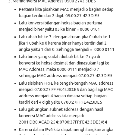
3.
Menkonversi MAC Address 0500 2742 3DE5
Pertama kita pisahkan MAC menjadi 6 bagian setiap
bagian terdiri dari 2 digit. 05:00:27:42:3D:E5
Lalu konversi bilangan heksa bagian pertama
menjadi biner yaitu 05 ke biner = 0000 0101
Lalu ubah bit ke 7 dengan aturan jika 0 ubah ke 1
jika 1 ubah ke 0 karena biner hanya terdiri dari 2
angka yaitu 1 dan 0. Sehingga menjadi = 0000 0111
Lalu biner yang sudah diubah bit ke-7 nya di
konversi ke heksa desimal dan dimasukan lagi ke
MAC Address, maka 0000 0111 menjadi 0 7
sehingga MAC address menjadi 07:00:27:42:3D:E5
Lalu sisipkan FF:FE ke tengah-tengah MAC address
menjadi 07:00:27:FF:FE:42:3D:E5 dan bagi lagi MAC
address menjadi 4 bagian dimana setiap bagian
terdiri dari 4 digit yaitu 0700:27FF:FE42:3DE5
Lalu gabungkan subnet address dengan hasil
konversi MAC address kita menjadi :
2001:DB8:ACAD:254::0700:27FF:FE42:3DE5/64
Karena dalam IPv6 kita dapat menghilangkan angka