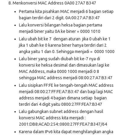
8.
Menkonversi MAC Address 0A00 27A7 B347
Pertama kita pisahkan MAC menjadi 6 bagian setiap
bagian terdiri dari 2 digit. 0A:00:27:A7:B3:47
Lalu konversi bilangan heksa bagian pertama
menjadi biner yaitu 0A ke biner = 0000 1010
Lalu ubah bit ke 7 dengan aturan jika 0 ubah ke 1
jika 1 ubah ke 0 karena biner hanya terdiri dari 2
angka yaitu 1 dan 0. Sehingga menjadi = 0000 1000
Lalu biner yang sudah diubah bit ke-7 nya di
konversi ke heksa desimal dan dimasukan lagi ke
MAC Address, maka 0000 1000 menjadi 0 8
sehingga MAC address menjadi 08:00:27:A7:B3:47
Lalu sisipkan FF:FE ke tengah-tengah MAC address
menjadi 08:00:27:FF:FE:A7:B3:47 dan bagi lagi MAC
address menjadi 4 bagian dimana setiap bagian
terdiri dari 4 digit yaitu 0800:27FF:FEA7:B347
Lalu gabungkan subnet address dengan hasil
konversi MAC address kita menjadi :
2001:DB8:ACAD:254::0800:27FF:FEA7:B347/64
Karena dalam IPv6 kita dapat menghilangkan angka