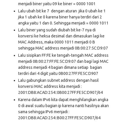
menjadi biner yaitu 09 ke biner = 0000 1001
Lalu ubah bit ke 7 dengan aturan jika 0 ubah ke 1
jika 1 ubah ke 0 karena biner hanya terdiri dari 2
angka yaitu 1 dan 0. Sehingga menjadi = 0000 1011
Lalu biner yang sudah diubah bit ke-7 nya di
konversi ke heksa desimal dan dimasukan lagi ke
MAC Address, maka 0000 1011 menjadi 0 B
sehingga MAC address menjadi 0B:00:27:5C:D9:07
Lalu sisipkan FF:FE ke tengah-tengah MAC address
menjadi 0B:00:27:FF:FE:5C:D9:07 dan bagi lagi MAC
address menjadi 4 bagian dimana setiap bagian
terdiri dari 4 digit yaitu 0B00:27FF:FE5C:D907
Lalu gabungkan subnet address dengan hasil
konversi MAC address kita menjadi :
2001:DB8:ACAD:254::0B00:27FF:FE5C:D907/64
Karena dalam IPv6 kita dapat menghilangkan angka
0 di awal suatu bagian ip karena nanti hasilnya akan
sama sehingga IPv6 menjadi :
2001:DB8:ACAD:254::B00:27FF:FE5C:D907/64